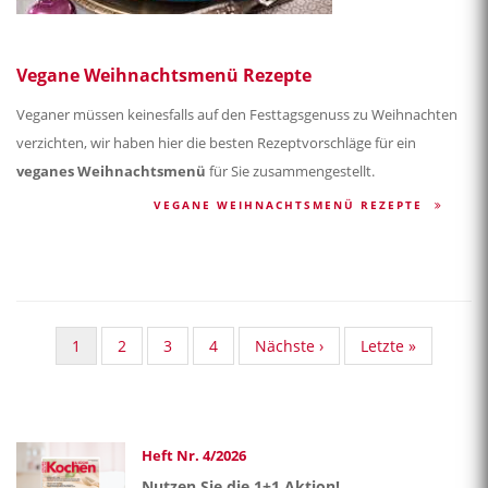
Vegane Weihnachtsmenü Rezepte
Veganer müssen keinesfalls auf den Festtagsgenuss zu Weihnachten
verzichten, wir haben hier die besten Rezeptvorschläge für ein
veganes Weihnachtsmenü
für Sie zusammengestellt.
VEGANE WEIHNACHTSMENÜ REZEPTE
Aktuelle
1
Standard
2
Standard
3
Standard
4
Nächste
Nächste ›
Last
Letzte »
Seite
Taxonomy
Taxonomy
Taxonomy
Seite
page
Seite
Seite
Seite
Heft Nr. 4/2026
Nutzen Sie die 1+1 Aktion!