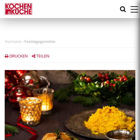
Direkt
zum
Inhalt
Startseite
-
Festtagsgerichte
DRUCKEN
TEILEN