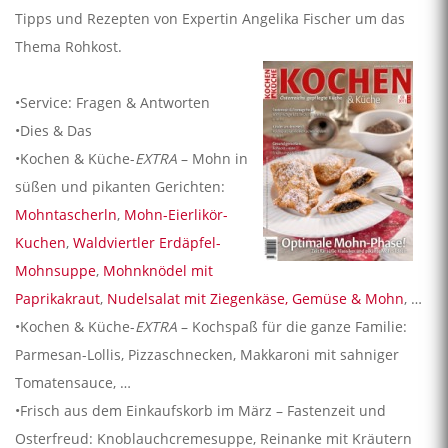
Tipps und Rezepten von Expertin Angelika Fischer um das
Thema Rohkost.
•Service: Fragen & Antworten
•Dies & Das
•Kochen & Küche-
EXTRA
– Mohn in
süßen und pikanten Gerichten:
Mohntascherln
,
Mohn-Eierlikör-
Kuchen
,
Waldviertler Erdäpfel-
Mohnsuppe
,
Mohnknödel mit
Paprikakraut
,
Nudelsalat mit Ziegenkäse, Gemüse & Mohn
, …
•Kochen & Küche-
EXTRA
– Kochspaß für die ganze Familie:
Parmesan-Lollis, Pizzaschnecken, Makkaroni mit sahniger
Tomatensauce, …
•Frisch aus dem Einkaufskorb im März – Fastenzeit und
Osterfreud: Knoblauchcremesuppe, Reinanke mit Kräutern