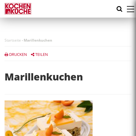
Direkt
zum
Inhalt
Startseite
-
Marillenkuchen
DRUCKEN
TEILEN
Marillenkuchen