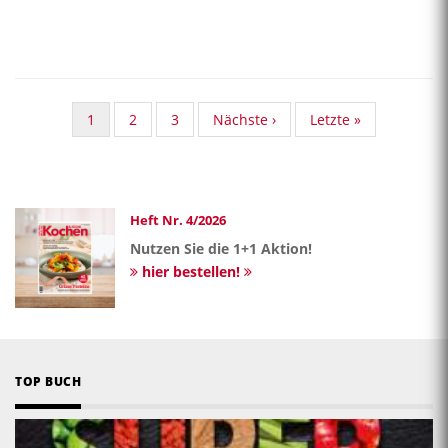
Aktuelle
1
Standard
2
Standard
3
Nächste
Nächste ›
Last
Letzte »
Seite
Taxonomy
Taxonomy
Seite
page
Seite
Seite
Heft Nr. 4/2026
Nutzen Sie die 1+1 Aktion!
hier bestellen!
TOP BUCH