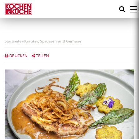
Direkt
zum
Inhalt
Startseite
-
Kräuter, Sprossen und Gemüse
DRUCKEN
TEILEN