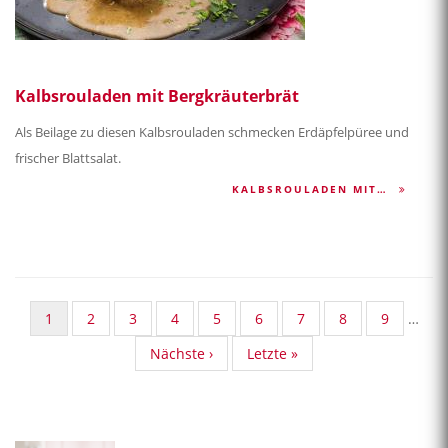
Kalbsrouladen mit Bergkräuterbrät
Als Beilage zu diesen Kalbsrouladen schmecken Erdäpfelpüree und
frischer Blattsalat.
KALBSROULADEN MIT…
Aktuelle
1
Standard
2
Standard
3
Standard
4
Standard
5
Standard
6
Standard
7
Standard
8
Standard
9
…
Seite
Taxonomy
Taxonomy
Taxonomy
Taxonomy
Taxonomy
Taxonomy
Taxonomy
Taxonom
Nächste
Nächste ›
Last
Letzte »
Seite
Seite
Seite
Seite
Seite
Seite
Seite
Seite
Seite
page