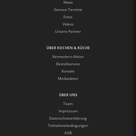
RUND UMS KOCHEN
Kurse & Workshops
Kochrezepte
Kochen & Küche Blog "Gut gekocht"
Kochschule
Rezeptregister
INTERESSANTES & AKTUELLES
News
Genuss-Termine
Fotos
Videos
Unsere Partner
ÜBER KOCHEN & KÜCHE
Kennenlern-Aktion
Bestellservice