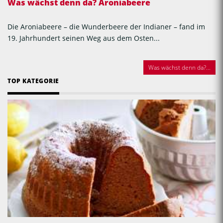
Marmelade einkochen
garantiert fündig. Wir haben auch eine
große Auswahl an Rezepte zum Vorkochen und Einfrieren für Sie.
Top Suchbegriffe: Marillenkuchen, Nusstorte, Bäuerinnen backen,
Landfrauen backen, Bäuerinnen kochen, Landfrauen kochen,
Striezel flechten, Kastanientorte, Landfrauen Weihnachtsbäckerei,
Backen mit Christina, Schwammerlgulasch, süße Hauptspeisen
Österreich, österreichische Hausmannskost, Hausmannskost
Rezepte Österreich, Rezept
Was wächst denn da? Aroniabeere
Die Aroniabeere – die Wunderbeere der Indianer – fand im
19. Jahrhundert seinen Weg aus dem Osten...
Was wächst denn da?...
TOP KATEGORIE