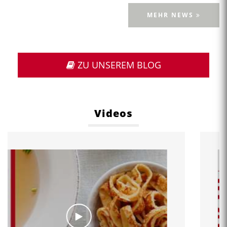
15. Juli 2026
Es war ein sportliches und touristisches Highlight, als die 75. Lidl
Tour of Austria am 8. Juli mit der ersten Etappe von Graz nach
Gamlitz startete.
1. Etappe der Lidl…
MEHR NEWS
ZU UNSEREM BLOG
Videos