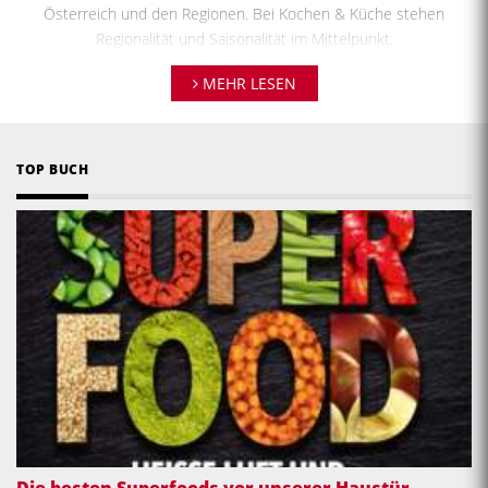
KOCHEN & KÜCHE - IHR MAGAZIN FÜR
REGIONALE GERICHTE UND
KOCHREZEPTE AUS ÖSTERREICH
über 30.000 Beiträge online verfügbar
Die österreichische Küche ist vielseitig und abwechslungsreich
und lockt gleichermaßen mit typische pikante Gerichte aus den
Bundesländern Österreichs sowie mit typischen
Süßspeisen
aus
Österreich und den Regionen. Bei Kochen & Küche stehen
Regionalität und Saisonalität im Mittelpunkt.
MEHR LESEN
Kochrezepte aus Österreich von Kochen & Küche
: Hier finden Sie
das ganze Jahr über kostenlose österreichische Rezepte:
Faschingskrapfen, saisonale Blechkuchen mit Obst und weitere
Backtipps
!
TOP BUCH
Stellen Sie sich auch immer wieder die Frage „Was soll ich heute
kochen?“ – Auf Kochen & Küche finden Sie
Aktuelle Kochrezepte