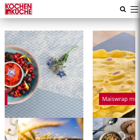
Direkt
zum
Inhalt
Maiswrap mit Hendlfülle