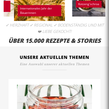
Ofengemüse mit
Kotzeng'schroa
Kichererbsen und
Hühnerkeulen
✓ HERZHAFT ✓ REGIONAL ✓ BODENSTÄNDIG UND MIT
❤️️ LIEBE GEKOCHT!
ÜBER 15.000 REZEPTE & STORIES
UNSERE AKTUELLEN THEMEN
Eine Auswahl unserer aktuellen Themen