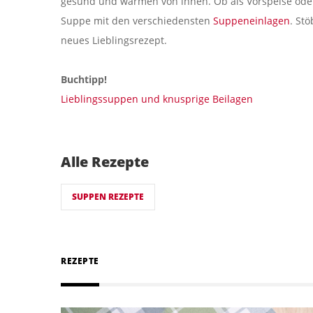
gesund und wärmen von innen. Ob als Vorspeise ode
Suppe mit den verschiedensten
Suppeneinlagen
. St
neues Lieblingsrezept.
Buchtipp!
Lieblingssuppen und knusprige Beilagen
Alle Rezepte
SUPPEN REZEPTE
REZEPTE