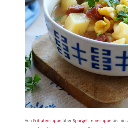
Von
Frittatensuppe
über
Spargelcremesuppe
bis hin