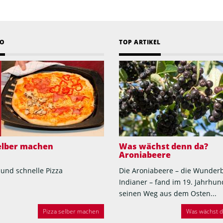
EO
TOP ARTIKEL
selber machen
Was wächst denn da?
Aroniabeere
 und schnelle Pizza
Die Aroniabeere – die Wunder
Indianer – fand im 19. Jahrhun
seinen Weg aus dem Osten...
Pizza selber machen
Was wächst de