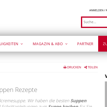
ANMELDEN / 
Suche
UIGKEITEN
MAGAZIN & ABO
PARTNER
Z
DRUCKEN
TEILEN
uppen Rezepte
lcremesuppe. Wir haben die besten
Suppen
d Schrittanleitungen zum
Suppe kochen
für Sie