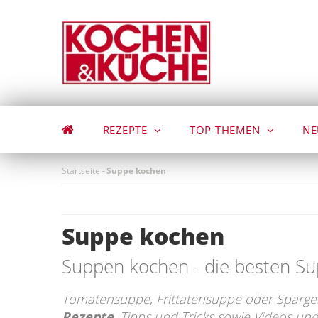
Direkt
zum
Inhalt
REZEPTE
TOP-THEMEN
NE
Startseite
-
Suppe kochen
Suppe kochen
Suppen kochen - die besten S
Tomatensuppe, Frittatensuppe oder Sparge
Rezepte
, Tipps und Tricks sowie Videos un