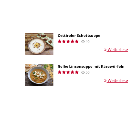
Osttiroler Schottsuppe
40
Weiterles
Gelbe Linsensuppe mit Käsewürfeln
50
Weiterles