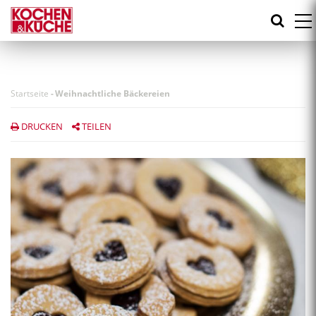
Direkt
zum
Inhalt
Startseite
-
Weihnachtliche Bäckereien
DRUCKEN
TEILEN