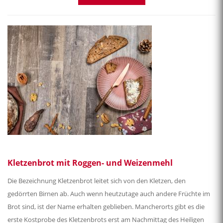
Videos sowie die Kochschulen für Sie zusammengestellt:
Konfekt selber machen
Weihnachtsplätzchen Rezepte
Lebkuchen selber backen
Weihnachtskekse Rezepte
Adventsgebäck Rezepte
Kekse selber backen
Allerheiligenstriezl selber flechten
Weihnachtsmenü Vorschläge
Kletzenbrot mit Roggen- und Weizenmehl
Die Bezeichnung Kletzenbrot leitet sich von den Kletzen, den
gedörrten Birnen ab. Auch wenn heutzutage auch andere Früchte im
Brot sind, ist der Name erhalten geblieben. Mancherorts gibt es die
erste Kostprobe des Kletzenbrots erst am Nachmittag des Heiligen