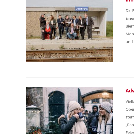
Die 
Eine
Bier
Mona
und 
Adv
Viel
Ober
ster
„Ran
Feie