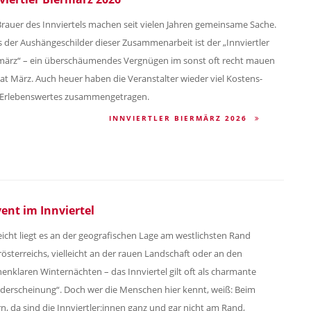
Brauer des Innviertels machen seit vielen Jahren gemeinsame Sache.
s der Aushängeschilder dieser Zusammenarbeit ist der „Innviertler
märz“ – ein überschäumendes Vergnügen im sonst oft recht mauen
t März. Auch heuer haben die Veranstalter wieder viel Kostens-
Erlebenswertes zusammengetragen.
INNVIERTLER BIERMÄRZ 2026
ent im Innviertel
leicht liegt es an der geografischen Lage am westlichsten Rand
österreichs, vielleicht an der rauen Landschaft oder an den
nenklaren Winternächten – das Innviertel gilt oft als charmante
derscheinung“. Doch wer die Menschen hier kennt, weiß: Beim
rn, da sind die Innviertler:innen ganz und gar nicht am Rand,