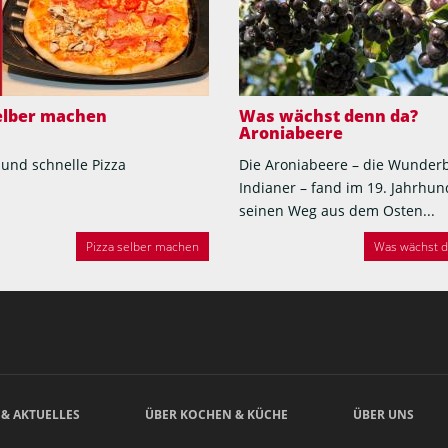
selber machen
Was wächst denn da?
Aroniabeere
 und schnelle Pizza
Die Aroniabeere – die Wunder
Indianer – fand im 19. Jahrhun
seinen Weg aus dem Osten...
Pizza selber machen
Was wächst de
 & AKTUELLES
ÜBER KOCHEN & KÜCHE
ÜBER UNS