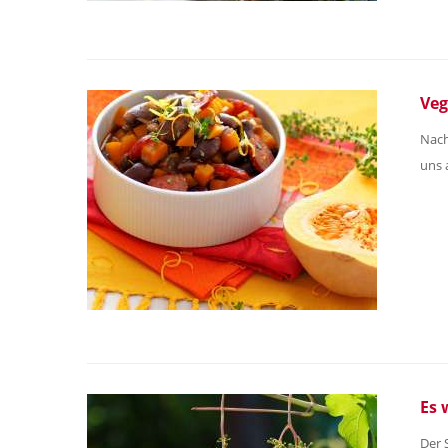
Veg
Nach
uns 
Es 
Der 