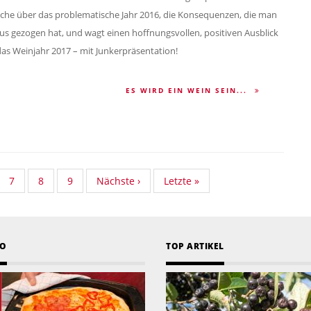
che über das problematische Jahr 2016, die Konsequenzen, die man
us gezogen hat, und wagt einen hoffnungsvollen, positiven Ausblick
das Weinjahr 2017 – mit Junkerpräsentation!
ES WIRD EIN WEIN SEIN...
ndard
Standard
7
Standard
8
Standard
9
Nächste
Nächste ›
Last
Letzte »
onomy
Taxonomy
Taxonomy
Taxonomy
Seite
page
e
Seite
Seite
Seite
EO
TOP ARTIKEL