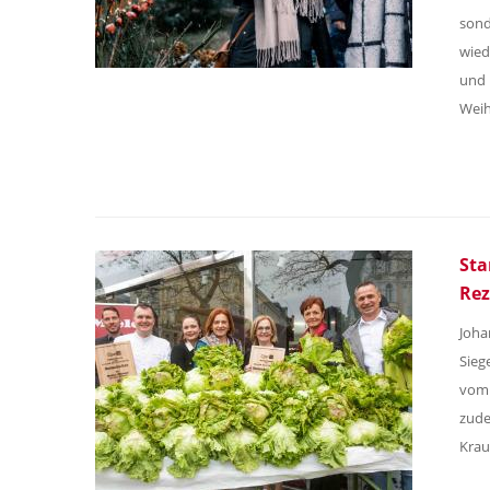
sond
wied
und 
Weih
Sta
Rez
Joha
Sieg
vom 
zude
Krau