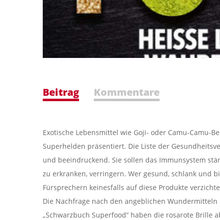
Beitrag
Kommentare
Exotische Lebensmittel wie Goji- oder Camu-Camu-Be
Superhelden präsentiert. Die Liste der Gesundheits
und beeindruckend. Sie sollen das Immunsystem stär
zu erkranken, verringern. Wer gesund, schlank und bis
Fürsprechern keinesfalls auf diese Produkte verzichte
Die Nachfrage nach den angeblichen Wundermitteln is
„Schwarzbuch Superfood“ haben die rosarote Brille ab