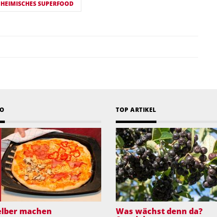
HEIMISCHES SUPERFOOD
EO
TOP ARTIKEL
selber machen
Was wächst denn da?