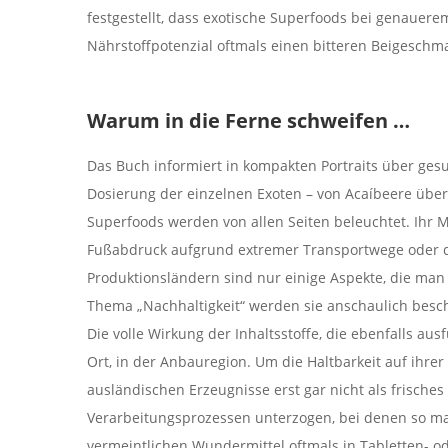
festgestellt, dass exotische Superfoods bei genauer
Nährstoffpotenzial oftmals einen bitteren Beigesch
Warum in die Ferne schweifen …
Das Buch informiert in kompakten Portraits über ge
Dosierung der einzelnen Exoten – von Acaíbeere über
Superfoods werden von allen Seiten beleuchtet. Ihr M
Fußabdruck aufgrund extremer Transportwege oder 
Produktionsländern sind nur einige Aspekte, die man
Thema „Nachhaltigkeit“ werden sie anschaulich besc
Die volle Wirkung der Inhaltsstoffe, die ebenfalls aus
Ort, in der Anbauregion. Um die Haltbarkeit auf ihrer
ausländischen Erzeugnisse erst gar nicht als frische
Verarbeitungsprozessen unterzogen, bei denen so ma
vermeintlichen Wundermittel oftmals in Tabletten- ode