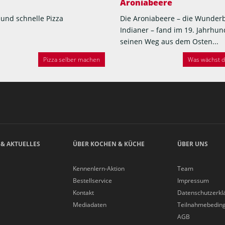
Aroniabeere
 und schnelle Pizza
Die Aroniabeere – die Wunder
Indianer – fand im 19. Jahrhun
seinen Weg aus dem Osten...
Pizza selber machen
Was wächst de
 & AKTUELLES
ÜBER KOCHEN & KÜCHE
ÜBER UNS
Kennenlern-Aktion
Team
Bestellservice
Impressum
Kontakt
Datenschutzerkl
Mediadaten
Teilnahmebedin
AGB