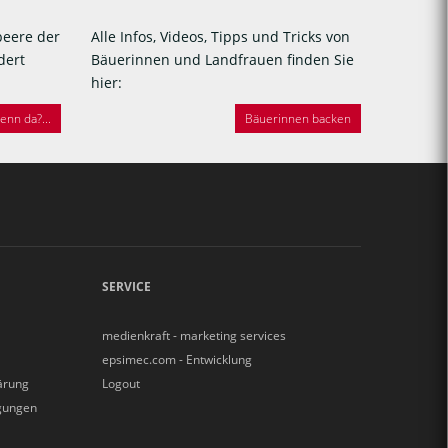
beere der
Alle Infos, Videos, Tipps und Tricks von
dert
Bäuerinnen und Landfrauen finden Sie
hier:
nn da?...
Bäuerinnen backen
SERVICE
medienkraft - marketing services
epsimec.com - Entwicklung
ärung
Logout
gungen