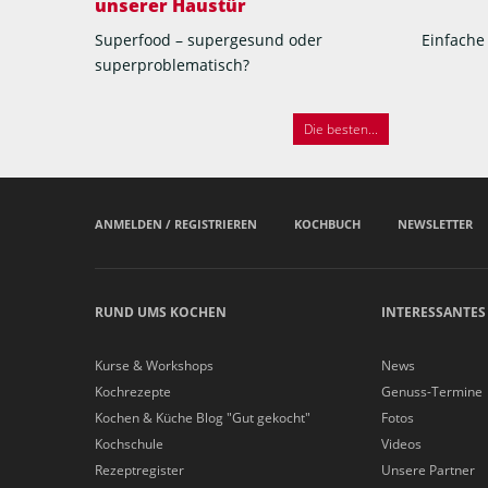
unserer Haustür
Superfood – supergesund oder
Einfache
superproblematisch?
Die besten...
ANMELDEN / REGISTRIEREN
KOCHBUCH
NEWSLETTER
RUND UMS KOCHEN
INTERESSANTES
Kurse & Workshops
News
Kochrezepte
Genuss-Termine
Kochen & Küche Blog "Gut gekocht"
Fotos
Kochschule
Videos
Rezeptregister
Unsere Partner