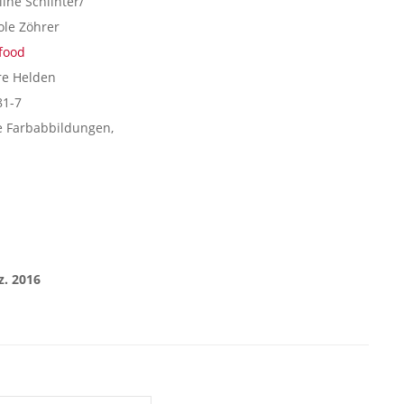
ine Schlinter/
ole Zöhrer
food
re Helden
81-7
he Farbabbildungen,
. 2016