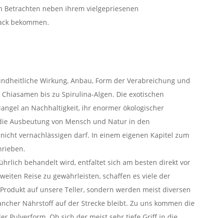
em Betrachten neben ihrem vielgepriesenen
mack bekommen.
sundheitliche Wirkung, Anbau, Form der Verabreichung und
 Chiasamen bis zu Spirulina-Algen. Die exotischen
angel an Nachhaltigkeit, ihr enormer ökologischer
die Ausbeutung von Mensch und Natur in den
 nicht vernachlässigen darf. In einem eigenen Kapitel zum
hrieben.
führlich behandelt wird, entfaltet sich am besten direkt vor
 weiten Reise zu gewährleisten, schaffen es viele der
s Produkt auf unsere Teller, sondern werden meist diversen
ncher Nährstoff auf der Strecke bleibt. Zu uns kommen die
r Pulverform. Ob sich der meist sehr tiefe Griff in die