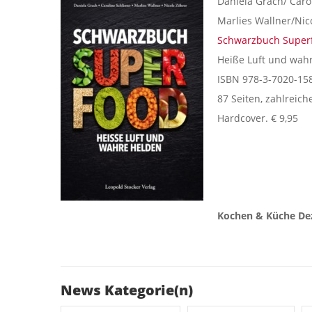
Daniela Grach/ Carol
Marlies Wallner/Nic
Schwarzbuch Super
Heiße Luft und wah
ISBN 978-3-7020-15
87 Seiten, zahlreic
Hardcover. € 9,95
Kochen & Küche Dez
News Kategorie(n)