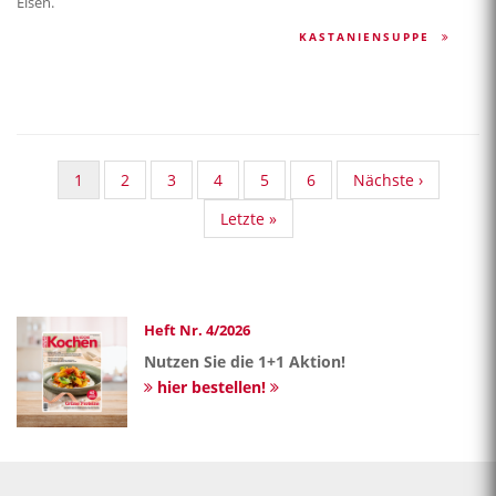
Eisen.
KASTANIENSUPPE
Aktuelle
1
Standard
2
Standard
3
Standard
4
Standard
5
Standard
6
Nächste
Nächste ›
Seite
Taxonomy
Taxonomy
Taxonomy
Taxonomy
Taxonomy
Seite
Last
Letzte »
Seite
Seite
Seite
Seite
Seite
page
Heft Nr. 4/2026
Nutzen Sie die 1+1 Aktion!
hier bestellen!