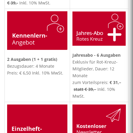
€ 39,-
Inkl. 10% MwSt.
Jahresabo -
6 Ausgaben
2 Ausgaben (1 + 1 gratis)
Exklusiv für Rot-Kreuz-
Bezugsdauer: 4 Monate
Mitglieder, Dauer: 12
Preis: € 6,50 Inkl. 10% MwSt.
Monate
zum Vorteilspreis:
€ 31,–
statt € 39,–
Inkl. 10%
MwSt.