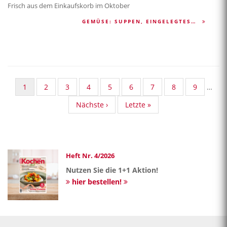
Frisch aus dem Einkaufskorb im Oktober
GEMÜSE: SUPPEN, EINGELEGTES…
Aktuelle
1
Standard
2
Standard
3
Standard
4
Standard
5
Standard
6
Standard
7
Standard
8
Standard
9
…
Seite
Taxonomy
Taxonomy
Taxonomy
Taxonomy
Taxonomy
Taxonomy
Taxonomy
Taxonom
Nächste
Nächste ›
Last
Letzte »
Seite
Seite
Seite
Seite
Seite
Seite
Seite
Seite
Seite
page
Heft Nr. 4/2026
Nutzen Sie die 1+1 Aktion!
hier bestellen!