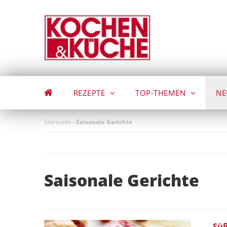
Direkt
zum
Inhalt
REZEPTE
TOP-THEMEN
NE
Startseite
-
Saisonale Gerichte
Saisonale Gerichte
Süß