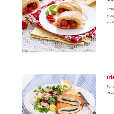
Erdb
Haup
als 
Fri
Für 
ist 