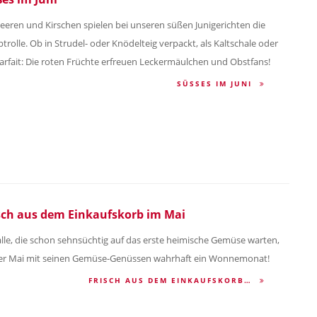
eeren und Kirschen spielen bei unseren süßen Junigerichten die
trolle. Ob in Strudel- oder Knödelteig verpackt, als Kaltschale oder
Parfait: Die roten Früchte erfreuen Leckermäulchen und Obstfans!
SÜSSES IM JUNI
sch aus dem Einkaufskorb im Mai
alle, die schon sehnsüchtig auf das erste heimische Gemüse warten,
der Mai mit seinen Gemüse-Genüssen wahrhaft ein Wonnemonat!
FRISCH AUS DEM EINKAUFSKORB…