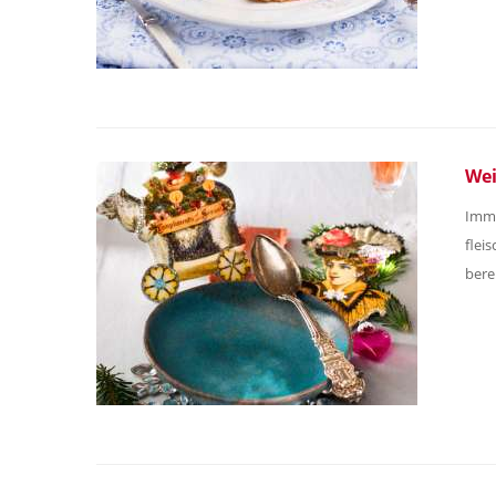
Wei
Imme
fleis
bere