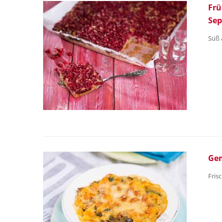
Frü
Se
Süß 
Gem
Fris