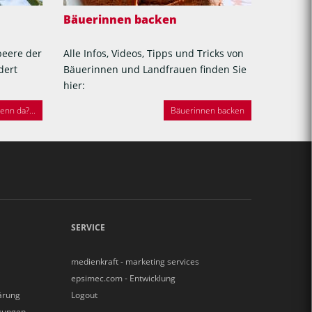
Bäuerinnen backen
beere der
Alle Infos, Videos, Tipps und Tricks von
dert
Bäuerinnen und Landfrauen finden Sie
hier:
nn da?...
Bäuerinnen backen
SERVICE
medienkraft - marketing services
epsimec.com - Entwicklung
ärung
Logout
gungen