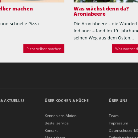
selber machen
Was wächst denn da?
Aroniabeere
 und schnelle Pizza
Die Aroniabeere – die Wunder
Indianer – fand im 19. Jahrhun
seinen Weg aus dem Osten...
Pizza selber machen
Was wächst de
 & AKTUELLES
ÜBER KOCHEN & KÜCHE
ÜBER UNS
Kennenlern-Aktion
Team
Bestellservice
Impressum
Kontakt
Datenschutzerkl
Mediadaten
Teilnahmebedin