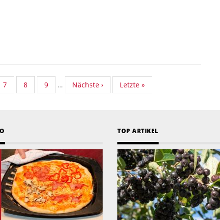
dard
Standard
7
Standard
8
Standard
9
…
Nächste
Nächste ›
Last
Letzte »
nomy
Taxonomy
Taxonomy
Taxonomy
Seite
page
Seite
Seite
Seite
EO
TOP ARTIKEL