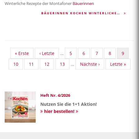
Winterliche Rezepte der Montafoner
Bäuerinnen
BÄUERINNEN KOCHEN WINTERLICHE…
First
« Erste
Vorherige
‹ Letzte
…
Standard
5
Standard
6
Standard
7
Standard
8
Aktuelle
9
page
Seite
Taxonomy
Taxonomy
Taxonomy
Taxonomy
Seite
Standard
10
Standard
11
Standard
12
Standard
13
…
Nächste
Nächste ›
Last
Letzte »
Seite
Seite
Seite
Seite
Taxonomy
Taxonomy
Taxonomy
Taxonomy
Seite
page
Seite
Seite
Seite
Seite
Heft Nr. 4/2026
Nutzen Sie die 1+1 Aktion!
hier bestellen!