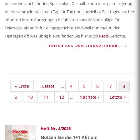
besonders auch für den Speiseplan. Deshalb kann man gar nie genug
Ideen sammeln, was man Tag für Tag und speziell zu Festtagen kochen
könnte. Unsere Anregungen beinhalten sowohl Vorschläge für
Feiertags- als auch für Alltagsgerichte. Und weil nun mal zu den
Festtagen oft was übrig bleibt, finden Sie hier auch
Restl
-Gerichte.
FRISCH AUS DEM EINKAUFSKORB…
First
« Erste
Vorherige
‹ Letzte
…
Standard
4
Standard
5
Standard
6
Standard
7
Aktuelle
8
page
Seite
Taxonomy
Taxonomy
Taxonomy
Taxonomy
Seite
Standard
9
Standard
10
Standard
11
Standard
12
…
Nächste
Nächste ›
Last
Letzte »
Seite
Seite
Seite
Seite
Taxonomy
Taxonomy
Taxonomy
Taxonomy
Seite
page
Seite
Seite
Seite
Seite
Heft Nr. 4/2026
Nutzen Sie die 1+1 Aktion!