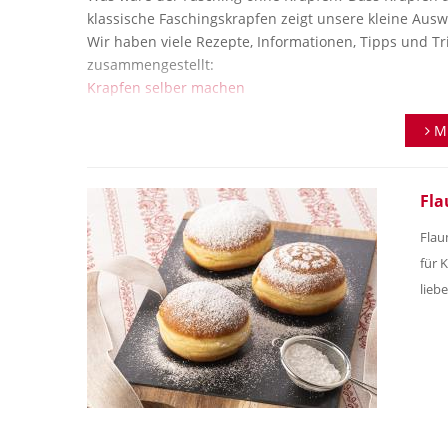
klassische Faschingskrapfen zeigt unsere kleine Aus
Wir haben viele Rezepte, Informationen, Tipps und Tr
zusammengestellt:
Krapfen selber machen
Spagatkrapfen Rezepte
ME
Bauernkrapfen Rezepte
Pikante Krapfen Rezepte
Strauben Rezepte
Fla
Flau
für 
liebe