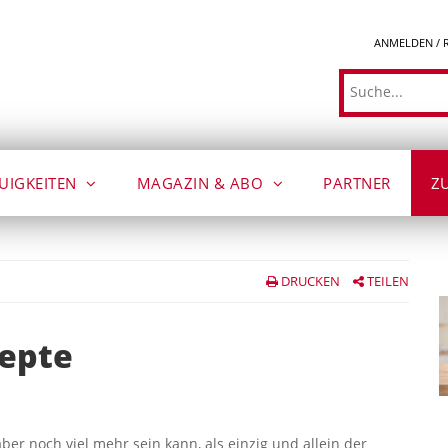
ANMELDEN / 
Suche
UIGKEITEN
MAGAZIN & ABO
PARTNER
Z
DRUCKEN
TEILEN
zepte
s
r noch viel mehr sein kann, als einzig und allein der