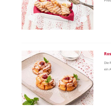
Prei
Ros
Die 
ein 