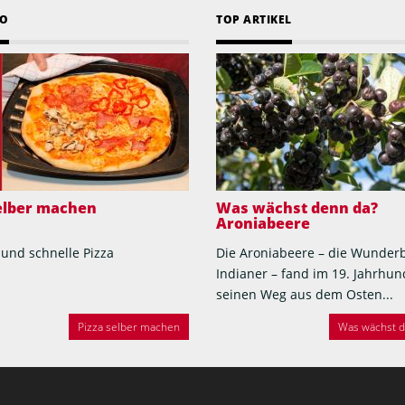
EO
TOP ARTIKEL
selber machen
Was wächst denn da?
Aroniabeere
 und schnelle Pizza
Die Aroniabeere – die Wunder
Indianer – fand im 19. Jahrhun
seinen Weg aus dem Osten...
Pizza selber machen
Was wächst de