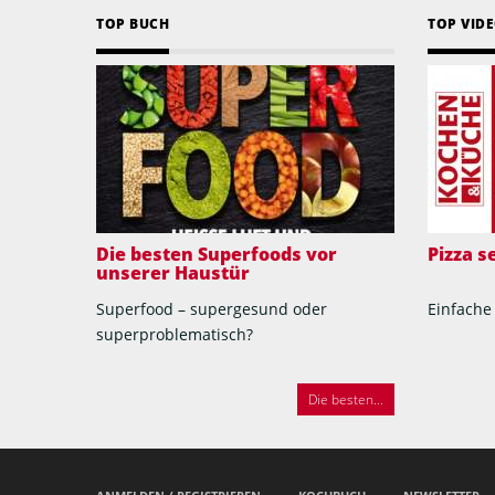
TOP BUCH
TOP VID
Die besten Superfoods vor
Pizza 
unserer Haustür
Superfood – supergesund oder
Einfache
superproblematisch?
Die besten...