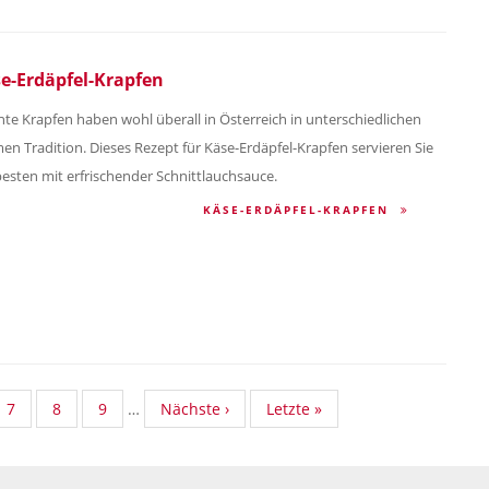
e-Erdäpfel-Krapfen
nte Krapfen haben wohl überall in Österreich in unterschiedlichen
en Tradition. Dieses Rezept für Käse-Erdäpfel-Krapfen servieren Sie
esten mit erfrischender Schnittlauchsauce.
KÄSE-ERDÄPFEL-KRAPFEN
dard
Standard
7
Standard
8
Standard
9
…
Nächste
Nächste ›
Last
Letzte »
nomy
Taxonomy
Taxonomy
Taxonomy
Seite
page
Seite
Seite
Seite