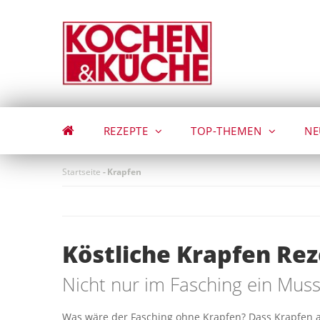
Direkt
zum
Inhalt
REZEPTE
TOP-THEMEN
NE
Startseite
-
Krapfen
Köstliche Krapfen Re
Nicht nur im Fasching ein Mus
Was wäre der Fasching ohne Krapfen? Dass Krapfen abe