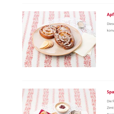
Apf
Dies
konv
Spa
Die 
Zimt