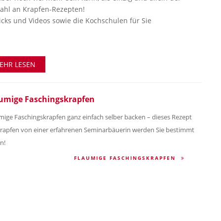
wahl an Krapfen-Rezepten!
icks und Videos sowie die Kochschulen für Sie
HR LESEN
umige Faschingskrapfen
mige Faschingskrapfen ganz einfach selber backen – dieses Rezept
Krapfen von einer erfahrenen Seminarbäuerin werden Sie bestimmt
n!
FLAUMIGE FASCHINGSKRAPFEN