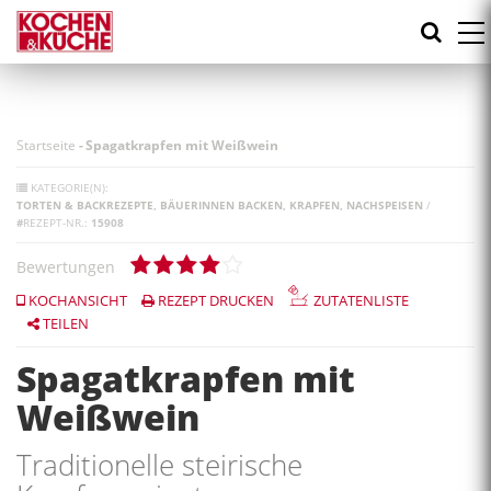
Direkt
zum
Inhalt
Startseite
-
Spagatkrapfen mit Weißwein
KATEGORIE(N):
TORTEN & BACKREZEPTE
BÄUERINNEN BACKEN
KRAPFEN
NACHSPEISEN
/
#
REZEPT-NR.:
15908
Bewertungen
KOCHANSICHT
REZEPT DRUCKEN
ZUTATENLISTE
TEILEN
Spagatkrapfen mit
Weißwein
Traditionelle steirische