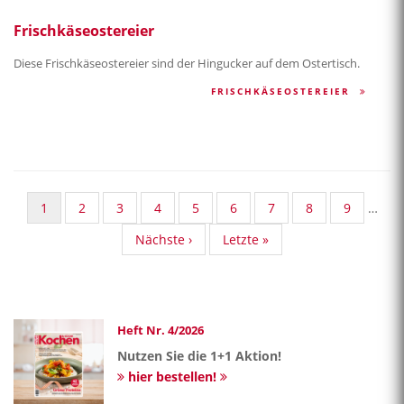
Frischkäseostereier
Diese Frischkäseostereier sind der Hingucker auf dem Ostertisch.
FRISCHKÄSEOSTEREIER
Aktuelle
1
Standard
2
Standard
3
Standard
4
Standard
5
Standard
6
Standard
7
Standard
8
Standard
9
…
Seite
Taxonomy
Taxonomy
Taxonomy
Taxonomy
Taxonomy
Taxonomy
Taxonomy
Taxonom
Nächste
Nächste ›
Last
Letzte »
Seite
Seite
Seite
Seite
Seite
Seite
Seite
Seite
Seite
page
Heft Nr. 4/2026
Nutzen Sie die 1+1 Aktion!
hier bestellen!