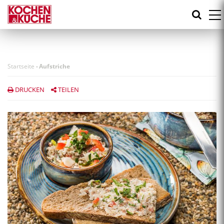
Direkt
zum
Inhalt
Startseite
-
Aufstriche
DRUCKEN
TEILEN