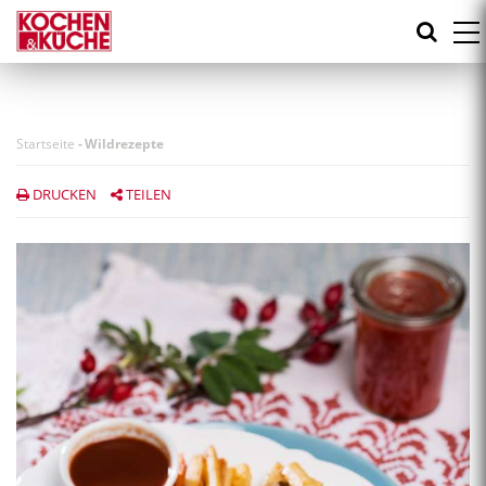
Direkt
zum
Inhalt
Startseite
-
Wildrezepte
DRUCKEN
TEILEN