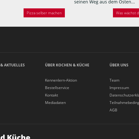
seinen Weg aus dem Osten...
Pizza selber machen
Was wächst de
 & AKTUELLES
ÜBER KOCHEN & KÜCHE
ÜBER UNS
Kennenlern-Aktion
Team
Bestellservice
Impressum
Kontakt
Datenschutzerkl
Mediadaten
Teilnahmebedin
AGB
d Küche