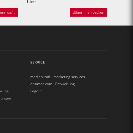
hier:
nn da?...
Bäuerinnen backen
SERVICE
medienkraft - marketing services
epsimec.com - Entwicklung
ärung
Logout
gungen