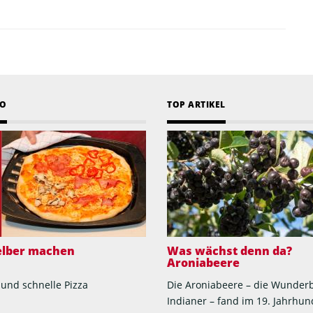
EO
TOP ARTIKEL
selber machen
Was wächst denn da?
Aroniabeere
 und schnelle Pizza
Die Aroniabeere – die Wunder
Indianer – fand im 19. Jahrhun