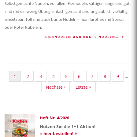
Selbstgemachte Nudeln, vor allem Eiernudeln, sättigen lange und gut,
sind mit ein wenig Übung einfach gemacht und unglaublich vielfältig
einsetzbar. Toll sind auch bunte Nudeln – man färbt sie mit Spinat
oder Roter Rübe ein.
EIERNUDELN UND BUNTE NUDELN…
Aktuelle
1
Standard
2
Standard
3
Standard
4
Standard
5
Standard
6
Standard
7
Standard
8
Standard
9
…
Seite
Taxonomy
Taxonomy
Taxonomy
Taxonomy
Taxonomy
Taxonomy
Taxonomy
Taxonom
Nächste
Nächste ›
Last
Letzte »
Seite
Seite
Seite
Seite
Seite
Seite
Seite
Seite
Seite
page
Heft Nr. 4/2026
Nutzen Sie die 1+1 Aktion!
hier bestellen!