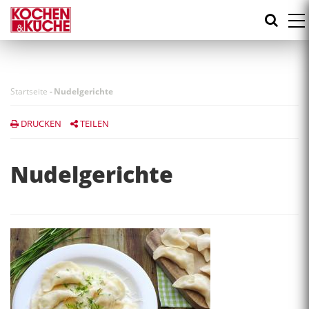
Direkt
zum
Inhalt
Startseite
-
Nudelgerichte
DRUCKEN
TEILEN
Nudelgerichte