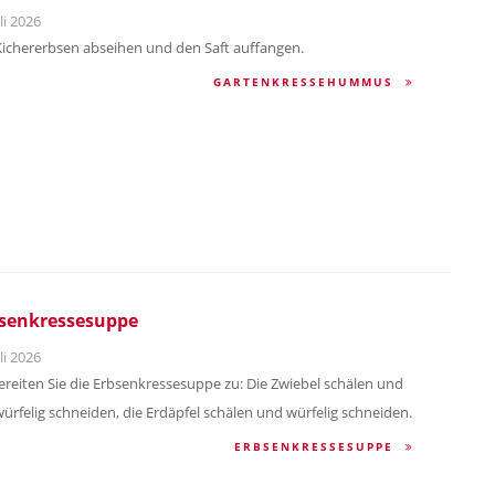
li 2026
Kichererbsen abseihen und den Saft auffangen.
GARTENKRESSEHUMMUS
senkressesuppe
li 2026
ereiten Sie die Erbsenkressesuppe zu: Die Zwiebel schälen und
würfelig schneiden, die Erdäpfel schälen und würfelig schneiden.
ERBSENKRESSESUPPE