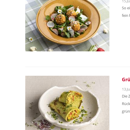
15.Ju
So e
fein
Gr
13.Ju
Die 
Rück
grün