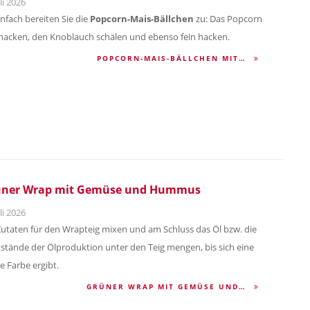
li 2026
infach bereiten Sie die
Popcorn-Mais-Bällchen
zu: Das Popcorn
 hacken, den Knoblauch schälen und ebenso fein hacken.
POPCORN-MAIS-BÄLLCHEN MIT…
üner Wrap mit Gemüse und Hummus
li 2026
Zutaten für den Wrapteig mixen und am Schluss das Öl bzw. die
stände der Ölproduktion unter den Teig mengen, bis sich eine
e Farbe ergibt.
GRÜNER WRAP MIT GEMÜSE UND…