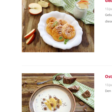
Geb
13.Ju
Geba
dies
Ost
13.Ju
Den 