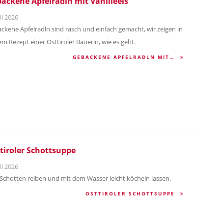
ackene Apfelradln mit Vanilleeis
li 2026
ckene Apfelradln sind rasch und einfach gemacht, wir zeigen in
em Rezept einer Osttiroler Bäuerin, wie es geht.
GEBACKENE APFELRADLN MIT…
tiroler Schottsuppe
li 2026
Schotten reiben und mit dem Wasser leicht köcheln lassen.
OSTTIROLER SCHOTTSUPPE