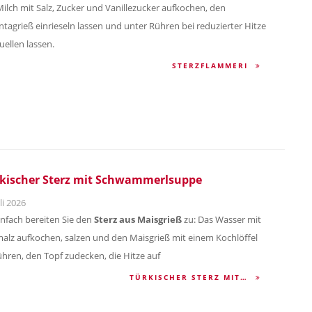
Milch mit Salz, Zucker und Vanillezucker aufkochen, den
ntagrieß einrieseln lassen und unter Rühren bei reduzierter Hitze
uellen lassen.
STERZFLAMMERI
kischer Sterz mit Schwammerlsuppe
li 2026
infach bereiten Sie den
Sterz aus Maisgrieß
zu: Das Wasser mit
alz aufkochen, salzen und den Maisgrieß mit einem Kochlöffel
ühren, den Topf zudecken, die Hitze auf
TÜRKISCHER STERZ MIT…