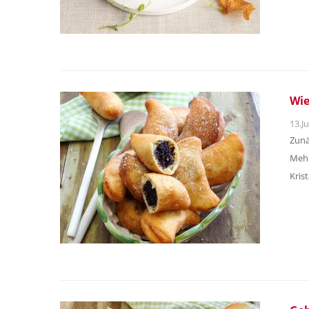
Wie
13.Ju
Zunä
Mehl
Kris