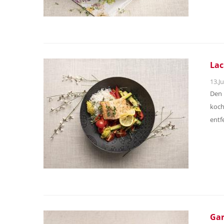
Lac
13.Ju
Den 
koch
entf
Ga