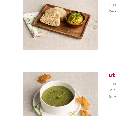
13.Ju
Die 
Erb
13.Ju
So b
fein