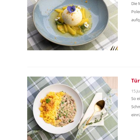
Die 
Pole
aufq
Tür
15.Ju
So e
Schm
einr