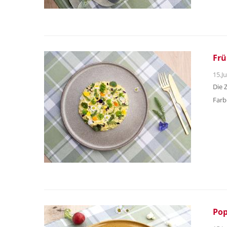
Frü
15.Ju
Die 
Farb
Pop