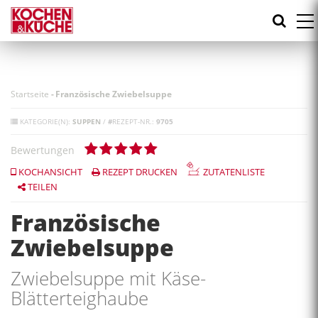
Direkt
zum
Inhalt
Startseite
-
Französische Zwiebelsuppe
KATEGORIE(N):
SUPPEN
/
#
REZEPT-NR.:
9705
Bewertungen
KOCHANSICHT
REZEPT DRUCKEN
ZUTATENLISTE
TEILEN
Französische
Zwiebelsuppe
Zwiebelsuppe mit Käse-
Blätterteighaube