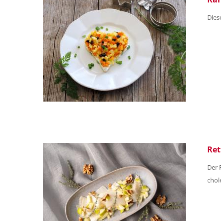
Dies
Ret
Der R
chole