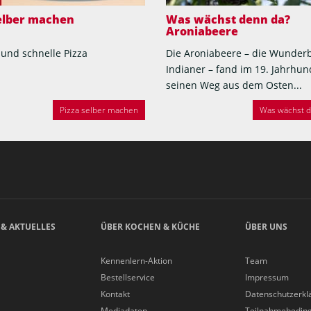
selber machen
Was wächst denn da?
Aroniabeere
 und schnelle Pizza
Die Aroniabeere – die Wunder
Indianer – fand im 19. Jahrhun
seinen Weg aus dem Osten...
Pizza selber machen
Was wächst de
 & AKTUELLES
ÜBER KOCHEN & KÜCHE
ÜBER UNS
Kennenlern-Aktion
Team
Bestellservice
Impressum
Kontakt
Datenschutzerkl
Mediadaten
Teilnahmebedin