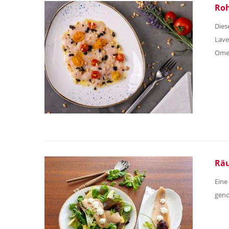
Roh
Dies
Lave
Omeg
Räu
Eine
geno