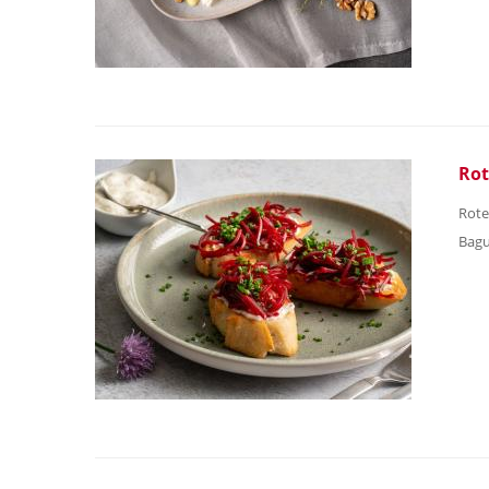
Rot
Rote
Bagu