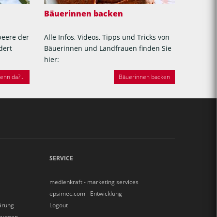
Bäuerinnen backen
beere der
Alle Infos, Videos, Tipps und Tricks von
dert
Bäuerinnen und Landfrauen finden Sie
hier:
nn da?...
Bäuerinnen backen
SERVICE
medienkraft - marketing services
epsimec.com - Entwicklung
ärung
Logout
gungen