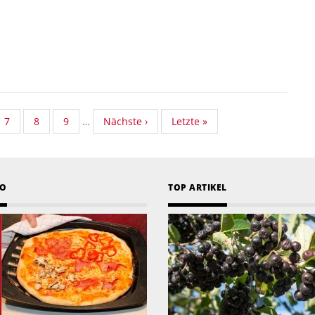
dard
Standard
7
Standard
8
Standard
9
…
Nächste
Nächste ›
Last
Letzte »
nomy
Taxonomy
Taxonomy
Taxonomy
Seite
page
Seite
Seite
Seite
EO
TOP ARTIKEL