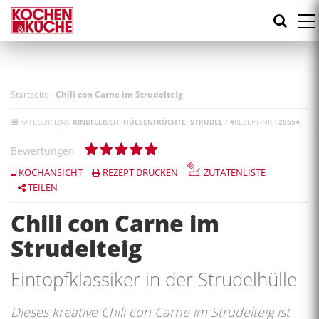
Direkt
zum
Inhalt
Startseite
-
Chili con Carne im Strudelteig
KATEGORIE(N):
RINDFLEISCH
HÜLSENFRÜCHTE
STRUDEL
/
#
REZEPT-NR.:
20654
Bewertungen
KOCHANSICHT
REZEPT DRUCKEN
ZUTATENLISTE
TEILEN
Chili con Carne im
Strudelteig
Eintopfklassiker in der Strudelhülle
Dieses kreative Chili con Carne im Strudelteig ist