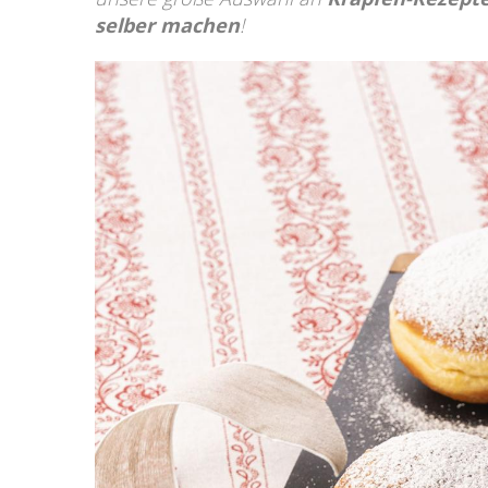
selber machen
!