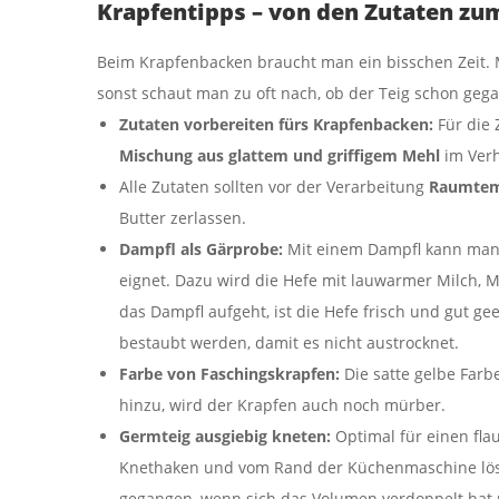
Krapfentipps – von den Zutaten zu
Beim Krapfenbacken braucht man ein bisschen Zeit.
sonst schaut man zu oft nach, ob der Teig schon geg
Zutaten vorbereiten fürs Krapfenbacken:
Für die 
Mischung aus glattem und griffigem Mehl
im Verh
Alle Zutaten sollten vor der Verarbeitung
Raumtem
Butter zerlassen.
Dampfl als Gärprobe:
Mit einem Dampfl kann man g
eignet. Dazu wird die Hefe mit lauwarmer Milch, M
das Dampfl aufgeht, ist die Hefe frisch und gut gee
bestaubt werden, damit es nicht austrocknet.
Farbe von Faschingskrapfen:
Die satte gelbe Farb
hinzu, wird der Krapfen auch noch mürber.
Germteig ausgiebig kneten:
Optimal für einen fla
Knethaken und vom Rand der Küchenmaschine löst.
gegangen, wenn sich das Volumen verdoppelt hat u