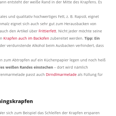
nn entsteht der weiße Rand in der Mitte des Krapfens. Es
s und qualitativ hochwertiges Fett, z. B. Rapsöl, eignet
hmalz eignet sich auch sehr gut zum Herausbacken von
auch den Artikel über
Frittierfett
. Nicht jeder möchte seine
en
Krapfen auch im Backofen
zubereitet werden.
Tipp: Ein
 der verdunstende Alkohol beim Ausbacken verhindert, dass
n zum Abtropfen auf ein Küchenpapier legen und noch heiß
des weißen Randes einstechen
– dort wird nämlich
illenmarmelade passt auch
Dirndlmarmelade
als Füllung für
hingskrapfen
Wer sich zum Beispiel das Schleifen der Krapfen ersparen