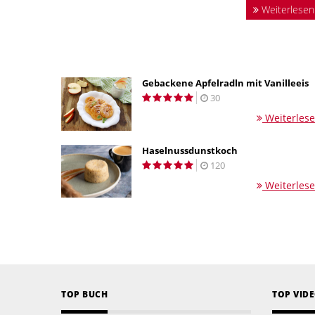
Weiterlesen
Gebackene Apfelradln mit Vanilleeis
30
Weiterles
Haselnussdunstkoch
120
Weiterles
TOP BUCH
TOP VID