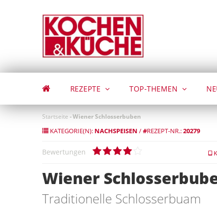
Direkt
zum
Inhalt
REZEPTE
TOP-THEMEN
NE
Startseite
-
Wiener Schlosserbuben
KATEGORIE(N):
NACHSPEISEN
/
#
REZEPT-NR.:
20279
Bewertungen
K
Wiener Schlosserbub
Traditionelle Schlosserbuam