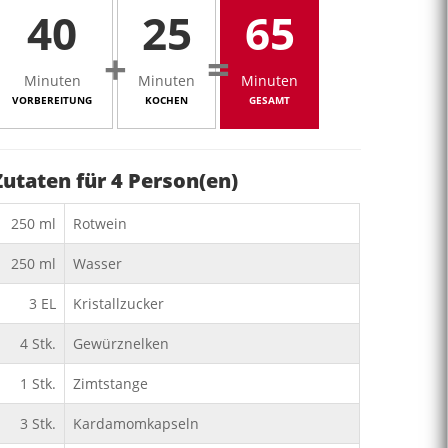
40
25
65
+
=
Minuten
Minuten
Minuten
VORBEREITUNG
KOCHEN
GESAMT
Zutaten für
4
Person(en)
250
ml
Rotwein
250
ml
Wasser
3
EL
Kristallzucker
4
Stk.
Gewürznelken
1
Stk.
Zimtstange
3
Stk.
Kardamomkapseln