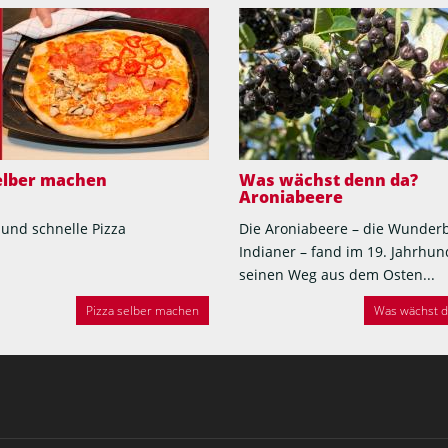
selber machen
Was wächst denn da?
Aroniabeere
 und schnelle Pizza
Die Aroniabeere – die Wunder
Indianer – fand im 19. Jahrhun
seinen Weg aus dem Osten...
Pizza selber machen
Was wächst de