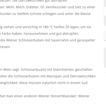
etzen. Die Dörrzwetschken gut abtropfen.
: Mehl, Milch, Eidotter, Öl, Vanillezucker und Salz zu einer
allzucker zu steifem Schnee schlagen und unter die Masse
g ziehen und vorsichtig in 180 °C heißes Öl legen, um sie
e Farbe haben, herausnehmen und gut abtropfen.
die Wiener Schlosserbuben mit Sauerrahm und geraspelter
treuen.
n Wien sagt: Schlosserbuam) mit blanchierten, geschälten
 füllen die Schlosserbuben mit Marzipan und Dörrzwetschken.
öglichkeit, diese müssen natürlich nicht in einem Sud
 hat man einen anderen Wiener Dessertklassiker: Wiener