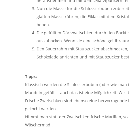
herausnehmen und mit dem „Marzipankern“ ers
Nun die Masse für die Schlosserbuben zubereiten
glatten Masse rühren, die Eiklar mit dem Krist
heben.
Die gefüllten Dörrzwetschken durch den Backtei
auszubacken. Wenn sie eine schöne goldbraun
Den Sauerrahm mit Staubzucker abschmecken, 
Schokolade anrichten und mit Staubzucker bes
Tipps:
Klassisch werden die Schlosserbuben (oder wie man i
Mandeln gefüllt – auch das ist eine Möglichkeit. Wir
Frische Zwetschken sind ebenso eine hervorragende M
gekocht werden.
Nimmt man statt der Zwetschken frische Marillen, so
Wäschermadl.