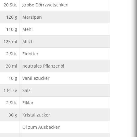
20
Stk.
große Dörrzwetschken
120
g
Marzipan
110
g
Mehl
125
ml
Milch
2
Stk.
Eidotter
30
ml
neutrales Pflanzenöl
10
g
Vanillezucker
1
Prise
Salz
2
Stk.
Eiklar
30
g
Kristallzucker
Öl zum Ausbacken