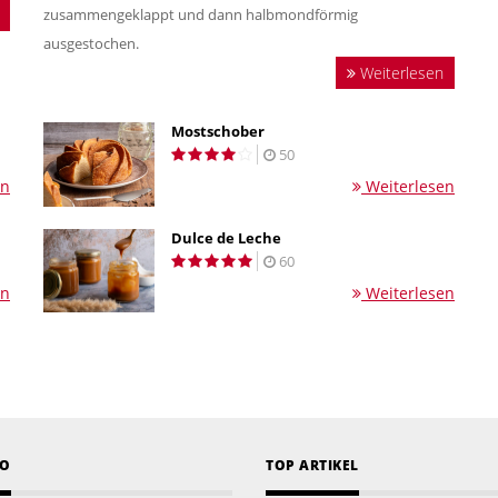
zusammengeklappt und dann halbmondförmig
ausgestochen.
Weiterlesen
Mostschober
50
en
Weiterlesen
Dulce de Leche
60
en
Weiterlesen
EO
TOP ARTIKEL