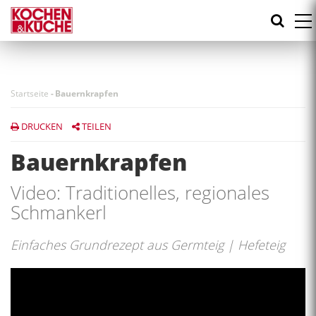
Direkt
zum
Inhalt
Startseite
-
Bauernkrapfen
DRUCKEN
TEILEN
Bauernkrapfen
Video: Traditionelles, regionales
Schmankerl
Einfaches Grundrezept aus Germteig | Hefeteig