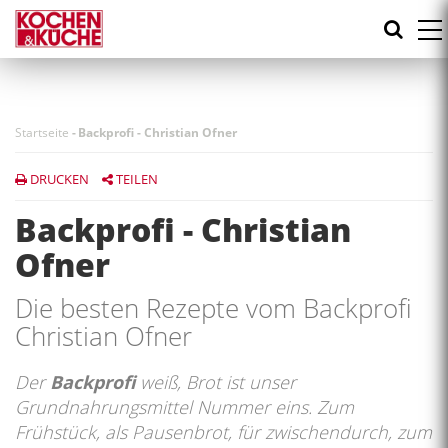
Direkt
zum
Inhalt
Startseite
-
Backprofi - Christian Ofner
DRUCKEN
TEILEN
Backprofi - Christian
Ofner
Die besten Rezepte vom Backprofi
Christian Ofner
Der
Backprofi
weiß, Brot ist unser
Grundnahrungsmittel Nummer eins. Zum
Frühstück, als Pausenbrot, für zwischendurch, zum