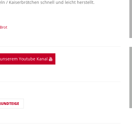
n / Kaiserbrötchen schnell und leicht herstellt.
 Brot
f unserem Youtube Kanal
RUNDTEIGE