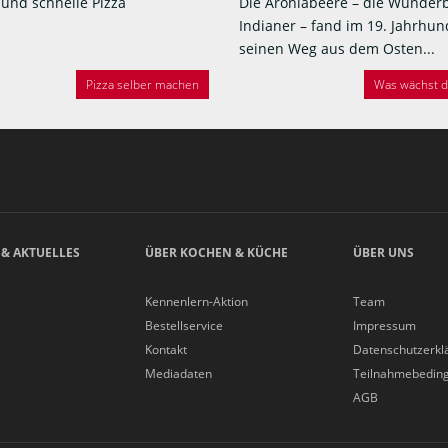
 und schnelle Pizza
Die Aroniabeere – die Wunder
Indianer – fand im 19. Jahrhun
seinen Weg aus dem Osten...
Pizza selber machen
Was wächst de
 & AKTUELLES
ÜBER KOCHEN & KÜCHE
ÜBER UNS
Kennenlern-Aktion
Team
Bestellservice
Impressum
Kontakt
Datenschutzerkl
Mediadaten
Teilnahmebedin
AGB