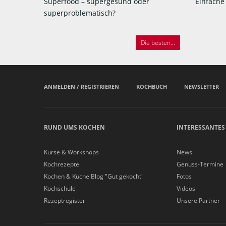
Superfood – supergesund oder
Einfache
superproblematisch?
Die besten...
ANMELDEN / REGISTRIEREN
KOCHBUCH
NEWSLETTER
RUND UMS KOCHEN
INTERESSANTES
Kurse & Workshops
News
Kochrezepte
Genuss-Termine
Kochen & Küche Blog "Gut gekocht"
Fotos
Kochschule
Videos
Rezeptregister
Unsere Partner