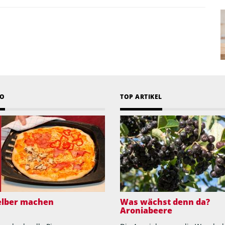
EO
TOP ARTIKEL
selber machen
Was wächst denn da?
Aroniabeere