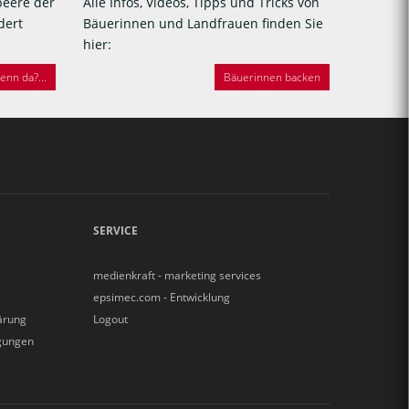
beere der
Alle Infos, Videos, Tipps und Tricks von
dert
Bäuerinnen und Landfrauen finden Sie
hier:
nn da?...
Bäuerinnen backen
SERVICE
medienkraft - marketing services
epsimec.com - Entwicklung
ärung
Logout
gungen