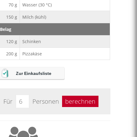
70
g
Wasser (30 °C)
150
g
Milch (kühl)
Belag
120
g
Schinken
200
g
Pizzakäse
Zur Einkaufsliste
Für
Personen
berechnen