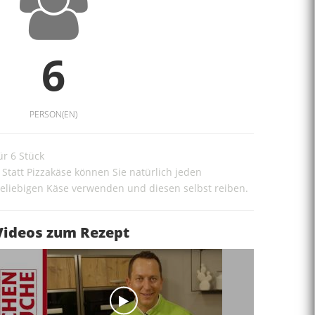
6
PERSON(EN)
ür 6 Stück
 Statt Pizzakäse können Sie natürlich jeden
eliebigen Käse verwenden und diesen selbst reiben.
Videos zum Rezept