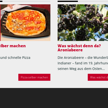
selber machen
Was wächst denn da?
Aroniabeere
 und schnelle Pizza
Die Aroniabeere – die Wunder
Indianer – fand im 19. Jahrhun
seinen Weg aus dem Osten...
Pizza selber machen
Was wächst de