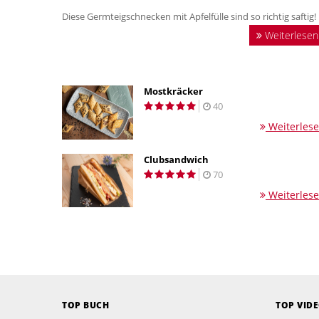
Diese Germteigschnecken mit Apfelfülle sind so richtig saftig!
Weiterlesen
Mostkräcker
40
Weiterles
Clubsandwich
70
Weiterles
TOP BUCH
TOP VID