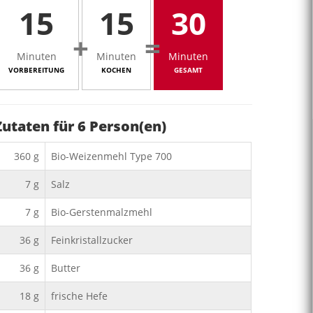
15
15
30
+
=
Minuten
Minuten
Minuten
VORBEREITUNG
KOCHEN
GESAMT
Zutaten für
6
Person(en)
360
g
Bio-Weizenmehl Type 700
7
g
Salz
7
g
Bio-Gerstenmalzmehl
36
g
Feinkristallzucker
36
g
Butter
18
g
frische Hefe