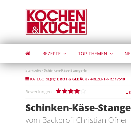
Direkt
zum
Inhalt
REZEPTE
TOP-THEMEN
NE
Startseite
-
Schinken-Käse-Stangerln
KATEGORIE(N):
BROT & GEBÄCK
/
#
REZEPT-NR.:
17510
Bewertungen
K
Schinken-Käse-Stange
vom Backprofi Christian Ofner