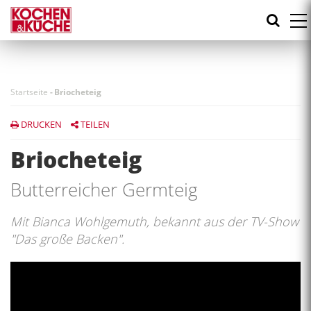
Direkt
zum
Inhalt
Startseite
-
Briocheteig
DRUCKEN
TEILEN
Briocheteig
Butterreicher Germteig
Mit Bianca Wohlgemuth, bekannt aus der TV-Show
"Das große Backen".