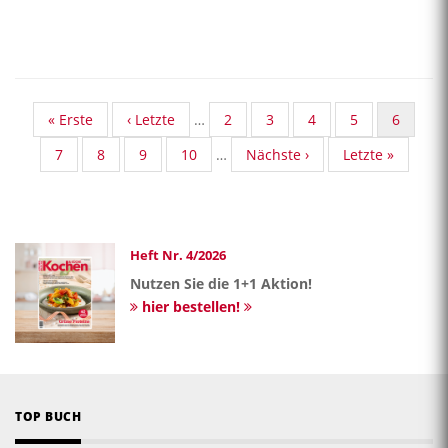
First
« Erste
Vorherige
‹ Letzte
…
Standard
2
Standard
3
Standard
4
Standard
5
Aktuelle
6
page
Seite
Taxonomy
Taxonomy
Taxonomy
Taxonomy
Seite
Standard
7
Standard
8
Standard
9
Standard
10
…
Nächste
Nächste ›
Last
Letzte »
Seite
Seite
Seite
Seite
Taxonomy
Taxonomy
Taxonomy
Taxonomy
Seite
page
Seite
Seite
Seite
Seite
Heft Nr. 4/2026
Nutzen Sie die 1+1 Aktion!
hier bestellen!
TOP BUCH