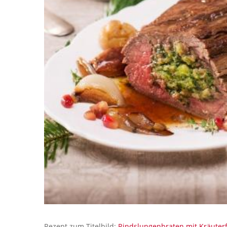
Rezept zum Titelbild:
Rindslungenbraten mit Kräuterf