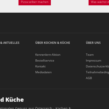
Pizza selber machen
Was wächst de
 & AKTUELLES
ÜBER KOCHEN & KÜCHE
ÜBER UNS
Kennenlern-Aktion
Team
Bestellservice
Impressum
Kontakt
Datenschutzerkl
Mediadaten
Teilnahmebedin
AGB
d Küche
egionalen Genuss aus Österreich - Kochen &