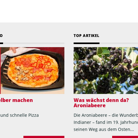
EO
TOP ARTIKEL
selber machen
Was wächst denn da?
Aroniabeere
 und schnelle Pizza
Die Aroniabeere – die Wunder
Indianer – fand im 19. Jahrhun
seinen Weg aus dem Osten...