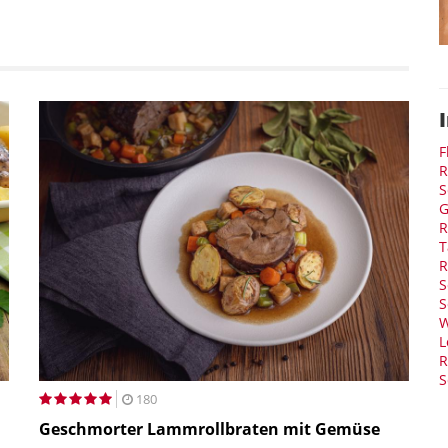
F
R
S
G
R
T
R
S
S
W
L
R
S
180
Geschmorter Lammrollbraten mit Gemüse