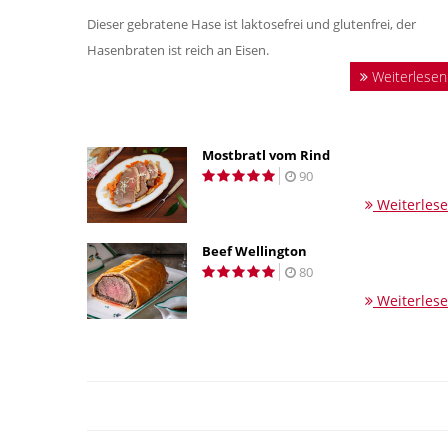
Dieser gebratene Hase ist laktosefrei und glutenfrei, der
Hasenbraten ist reich an Eisen.
Weiterlesen
Mostbratl vom Rind
90
Weiterles
Beef Wellington
80
Weiterles