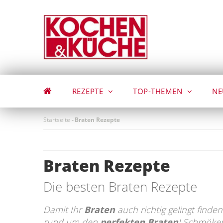
Direkt
zum
Inhalt
REZEPTE
TOP-THEMEN
NE
Startseite
-
Braten Rezepte
Braten Rezepte
Die besten Braten Rezepte
Damit Ihr
Braten
auch richtig gelingt finden 
rund um den
perfekten Braten
! Schmöker