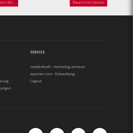
nn da?...
Bäuerinnen backen
SERVICE
medienkraft - marketing services
epsimec.com - Entwicklung
ärung
Logout
gungen