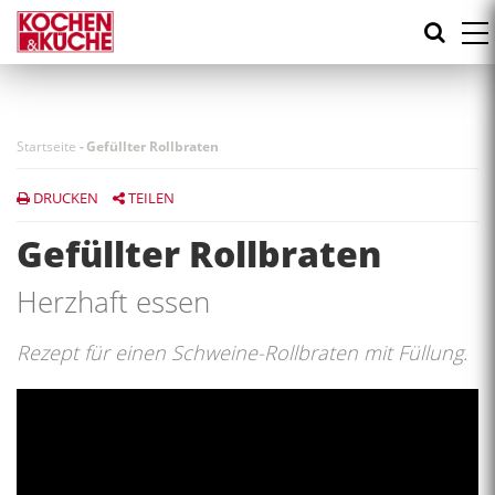
Direkt
zum
Inhalt
Startseite
-
Gefüllter Rollbraten
DRUCKEN
TEILEN
Gefüllter Rollbraten
Herzhaft essen
Rezept für einen Schweine-Rollbraten mit Füllung.