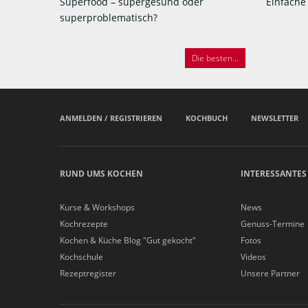
Superfood – supergesund oder
Einfache
superproblematisch?
Die besten...
ANMELDEN / REGISTRIEREN
KOCHBUCH
NEWSLETTER
RUND UMS KOCHEN
INTERESSANTES
Kurse & Workshops
News
Kochrezepte
Genuss-Termine
Kochen & Küche Blog "Gut gekocht"
Fotos
Kochschule
Videos
Rezeptregister
Unsere Partner