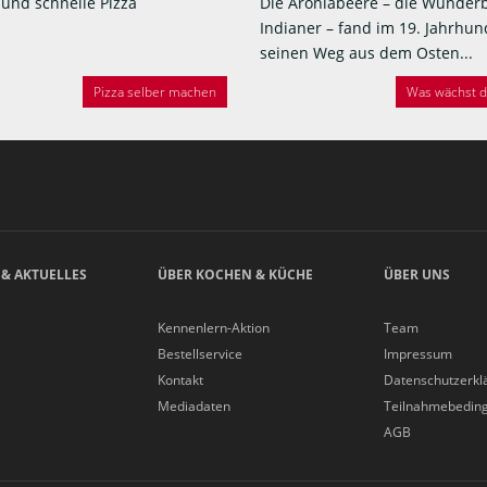
 und schnelle Pizza
Die Aroniabeere – die Wunder
Indianer – fand im 19. Jahrhun
seinen Weg aus dem Osten...
Pizza selber machen
Was wächst de
 & AKTUELLES
ÜBER KOCHEN & KÜCHE
ÜBER UNS
Kennenlern-Aktion
Team
Bestellservice
Impressum
Kontakt
Datenschutzerkl
Mediadaten
Teilnahmebedin
AGB