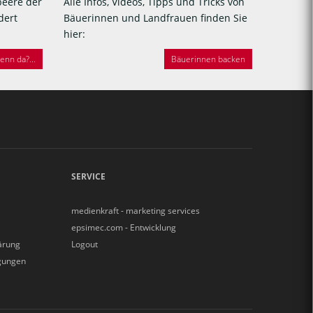
beere der
Alle Infos, Videos, Tipps und Tricks von
dert
Bäuerinnen und Landfrauen finden Sie
hier:
nn da?...
Bäuerinnen backen
SERVICE
medienkraft - marketing services
epsimec.com - Entwicklung
ärung
Logout
gungen