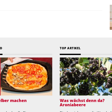
EO
TOP ARTIKEL
selber machen
Was wächst denn da?
Aroniabeere