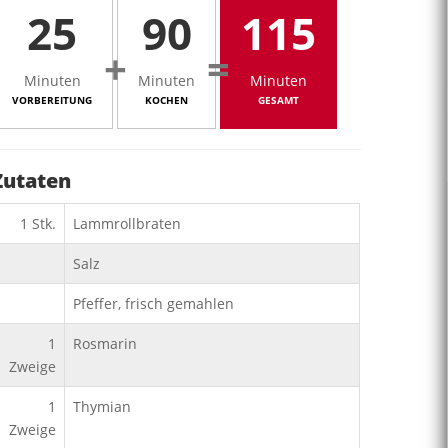
25
90
115
+
=
Minuten
Minuten
Minuten
VORBEREITUNG
KOCHEN
GESAMT
Zutaten
1
Stk.
Lammrollbraten
Salz
Pfeffer, frisch gemahlen
1
Rosmarin
Zweige
1
Thymian
Zweige