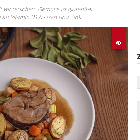
 winterlichem Gemüse ist glutenfrei
h an Vitamin B12, Eisen und Zink.