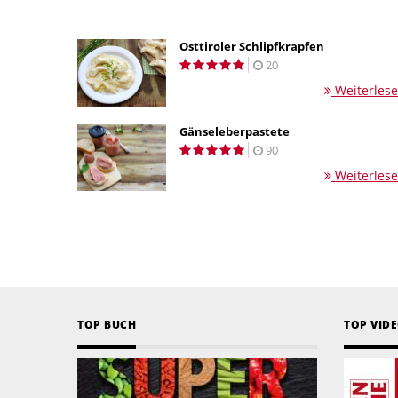
Osttiroler Schlipfkrapfen
20
Weiterles
Gänseleberpastete
90
Weiterles
TOP BUCH
TOP VID