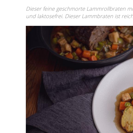
Dieser feine geschmorte Lammrollbraten mit
und laktosefrei. Dieser Lammbraten ist reic