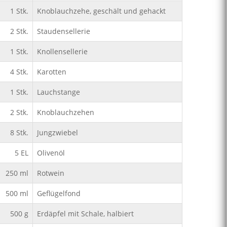
1
Stk.
Knoblauchzehe, geschält und gehackt
2
Stk.
Staudensellerie
1
Stk.
Knollensellerie
4
Stk.
Karotten
1
Stk.
Lauchstange
2
Stk.
Knoblauchzehen
8
Stk.
Jungzwiebel
5
EL
Olivenöl
250
ml
Rotwein
500
ml
Geflügelfond
500
g
Erdäpfel mit Schale, halbiert