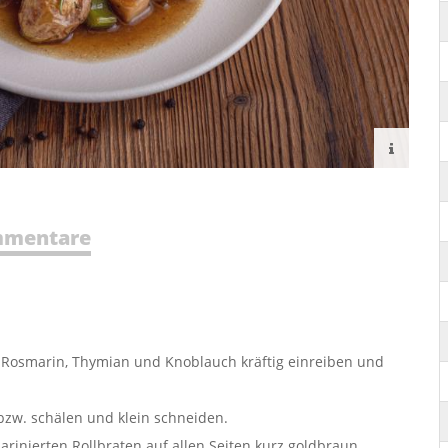
mentare
 Rosmarin, Thymian und Knoblauch kräftig einreiben und
zw. schälen und klein schneiden.
arinierten Rollbraten auf allen Seiten kurz goldbraun