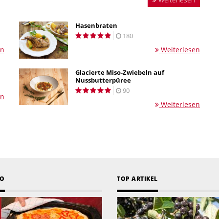
Hasenbraten
180
en
Weiterlesen
Glacierte Miso-Zwiebeln auf
Nussbutterpüree
90
en
Weiterlesen
EO
TOP ARTIKEL