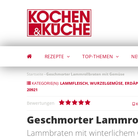
Direkt
zum
Inhalt
REZEPTE
TOP-THEMEN
NE
Startseite
-
Geschmorter Lammrollbraten mit Gemüse
KATEGORIE(N):
LAMMFLEISCH
WURZELGEMÜSE
ERDÄP
20921
Bewertungen
K
Geschmorter Lammrol
Lammbraten mit winterliche