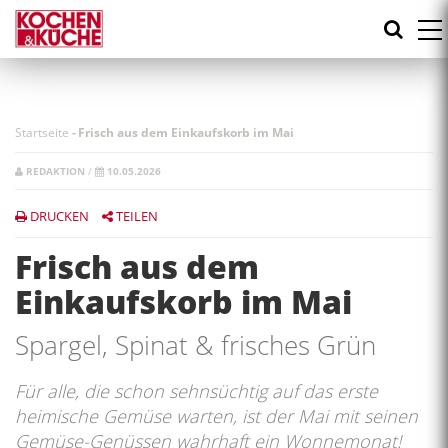
Direkt
zum
Inhalt
Startseite
-
Frisch aus dem Einkaufskorb im Mai
REDAKTION
/
10.05.2026
DRUCKEN
TEILEN
Frisch aus dem
Einkaufskorb im Mai
Spargel, Spinat & frisches Grün
Für alle, die schon sehnsüchtig auf das erste
heimische Gemüse warten, ist der Mai mit seinen
Gemüse-Genüssen wahrhaft ein Wonnemonat!