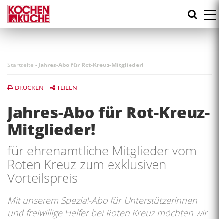
Direkt
zum
Inhalt
Startseite
-
Jahres-Abo für Rot-Kreuz-Mitglieder!
DRUCKEN
TEILEN
Jahres-Abo für Rot-Kreuz-
Mitglieder!
für ehrenamtliche Mitglieder vom
Roten Kreuz zum exklusiven
Vorteilspreis
Mit unserem Spezial-Abo für Unterstützerinnen
und freiwillige Helfer bei Roten Kreuz möchten wir