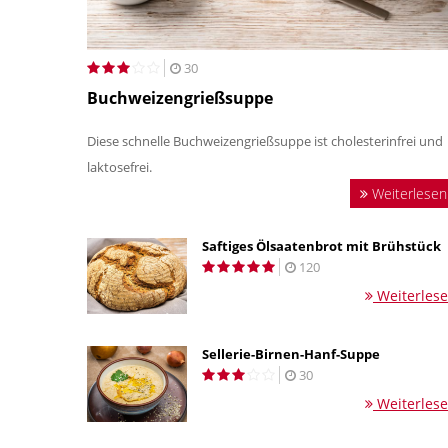
30
Buchweizengrießsuppe
Diese schnelle Buchweizengrießsuppe ist cholesterinfrei und
laktosefrei.
Weiterlesen
Saftiges Ölsaatenbrot mit Brühstück
120
Weiterles
Sellerie-Birnen-Hanf-Suppe
30
Weiterles