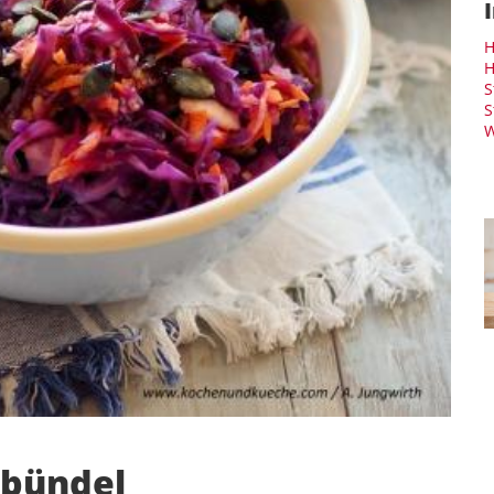
H
H
S
S
W
tbündel