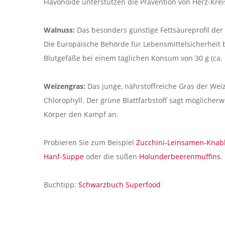
Flavonoide unterstützen die Prävention von Herz-Kre
Walnuss:
Das besonders günstige Fettsäureprofil der 
Die Europäische Behörde für Lebensmittelsicherheit 
Blutgefäße bei einem täglichen Konsum von 30 g (ca.
Weizengras:
Das junge, nährstoffreiche Gras der Wei
Chlorophyll. Der grüne Blattfarbstoff sagt möglich
Körper den Kampf an.
Probieren Sie zum Beispiel
Zucchini-Leinsamen-Knab
Hanf-Suppe
oder die süßen
Holunderbeerenmuffins
.
Buchtipp:
Schwarzbuch Superfood