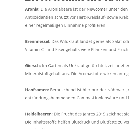
Aronia:
Die Aroniabeere ist der Newcomer unter den 
Antioxidantien schützt vor Herz-Kreislauf- sowie Kr
einer regelmäßigen Einnahme profitieren.
Brennnessel:
Das Wildkraut landet gerne als Salat ode
Vitamin-C- und Eisengehalts viele Pflanzen und Früc
Giersch:
Im Garten als Unkraut gefürchtet, zeichnet 
Mineralstoffgehalt aus. Die Aromastoffe wirken anre
Hanfsamen:
Berauschend ist hier nur der Nährwert,
entzündungshemmenden Gamma-Linolensäure und be
Heidelbeeren:
Die Frucht des Jahres 2015 zeichnet si
Die Inhaltsstoffe helfen Blutdruck und Blutfette zu 