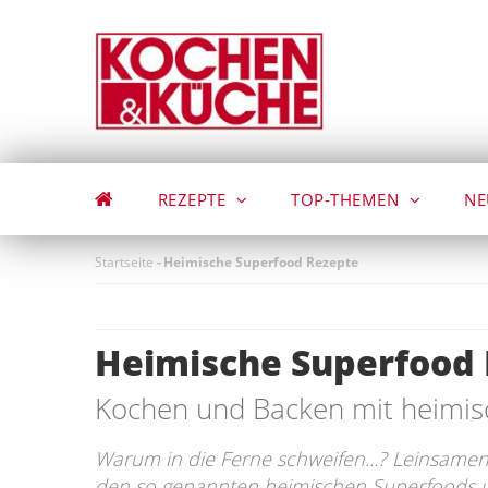
Direkt
zum
Inhalt
REZEPTE
TOP-THEMEN
NE
Startseite
-
Heimische Superfood Rezepte
Heimische Superfood
Kochen und Backen mit heimi
Warum in die Ferne schweifen...? Leinsame
den so genannten heimischen Superfoods u