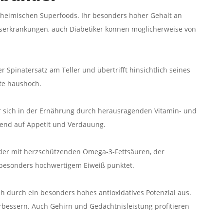
heimischen Superfoods. Ihr besonders hoher Gehalt an
ebserkrankungen, auch Diabetiker können möglicherweise von
r Spinatersatz am Teller und übertrifft hinsichtlich seines
hte haushoch.
er sich in der Ernährung durch herausragenden Vitamin- und
gend auf Appetit und Verdauung.
 der mit herzschützenden Omega-3-Fettsäuren, der
sonders hochwertigem Eiweiß punktet.
ch durch ein besonders hohes antioxidatives Potenzial aus.
verbessern. Auch Gehirn und Gedächtnisleistung profitieren