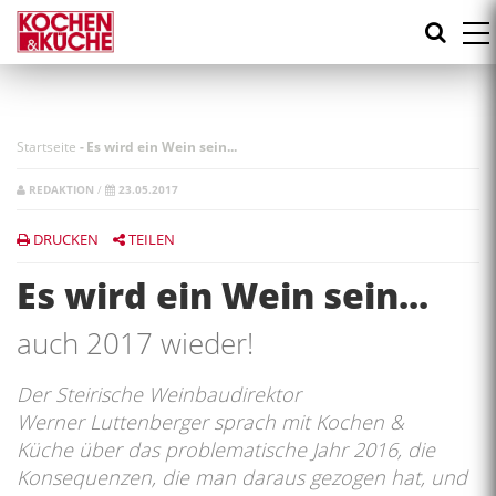
Direkt
zum
Inhalt
Startseite
-
Es wird ein Wein sein...
REDAKTION
/
23.05.2017
DRUCKEN
TEILEN
Es wird ein Wein sein...
auch 2017 wieder!
Der Steirische Weinbaudirektor
Werner Luttenberger sprach mit Kochen &
Küche über das problematische Jahr 2016, die
Konsequenzen, die man daraus gezogen hat, und