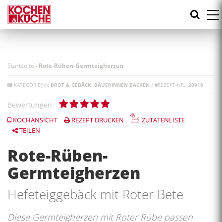
Direkt
zum
Inhalt
Startseite
-
Rote-Rüben-Germteigherzen
KATEGORIE(N):
BROT & GEBÄCK
BÄUERINNEN BACKEN
/
#
REZEPT-NR.:
20918
Bewertungen
KOCHANSICHT
REZEPT DRUCKEN
ZUTATENLISTE
TEILEN
Rote-Rüben-
Germteigherzen
Hefeteiggebäck mit Roter Bete
Diese Germteigherzen mit Roter Rübe passen