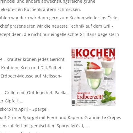
uterknödel und andere abwechslungsreiche grüne
 beliebtesten Küchenkräutern schmecken.
hlen wandern wir dann gern zum Kochen wieder ins Freie.
ef präsentieren wir die neueste Technik auf dem Grill-
zeptideen, die nicht nur eingefleischte Grillfans begeistern
MA
– Kräuter krönen jedes Gericht:
Krabben, Kren und Dill, Salbei-
e Erdbeer-Mousse auf Melissen-
A
– Grillen mit Outdoorchef: Paella,
r Gipfeli, …
skorb im April – Spargel,
nat! Grüner Spargel mit Eiern und Kapern, Gratinierte Crêpes
weinskotelett mit gemischtem Spargelgröstl, …