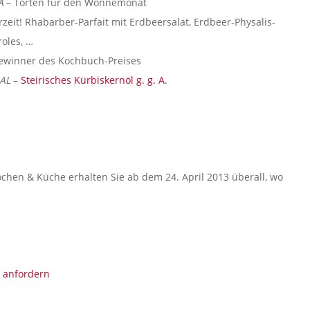
A
– Torten für den Wonnemonat
zeit! Rhabarber-Parfait mit Erdbeersalat, Erdbeer-Physalis-
roles, …
 Gewinner des Kochbuch-Preises
IAL
–
Steirisches Kürbiskernöl g. g. A.
chen & Küche erhalten Sie ab dem 24. April 2013 überall, wo
t anfordern