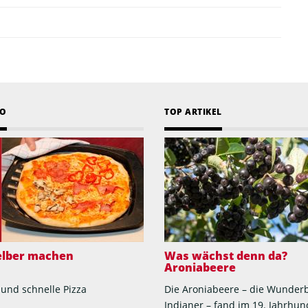
EO
TOP ARTIKEL
selber machen
Was wächst denn da?
Aroniabeere
 und schnelle Pizza
Die Aroniabeere – die Wunder
Indianer – fand im 19. Jahrhun