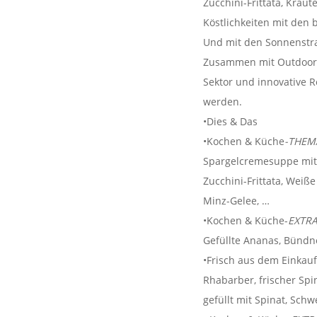
Zucchini-Frittata, Krä
Köstlichkeiten mit den
Und mit den Sonnenstra
Zusammen mit Outdoorch
Sektor und innovative Re
werden.
•Dies & Das
•Kochen & Küche
-THE
Spargelcremesuppe mit 
Zucchini-Frittata, Weiß
Minz-Gelee, …
•Kochen & Küche-
EXTR
Gefüllte Ananas, Bündne
•Frisch aus dem Einkauf
Rhabarber, frischer Spi
gefüllt mit Spinat, Sch