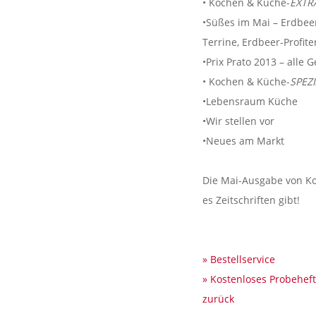
• Kochen & Küche-
EXTR
•Süßes im Mai – Erdbeer
Terrine, Erdbeer-Profite
•Prix Prato 2013 – alle
• Kochen & Küche-
SPEZ
•Lebensraum Küche
•Wir stellen vor
•Neues am Markt
Die Mai-Ausgabe von Ko
es Zeitschriften gibt!
» Bestellservice
» Kostenloses Probehef
zurück