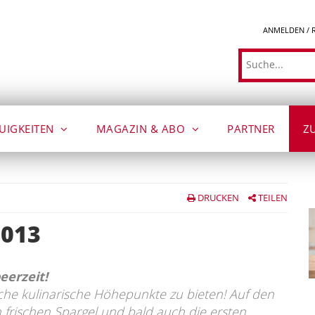
ANMELDEN / 
Suche
UIGKEITEN
MAGAZIN & ABO
PARTNER
Z
DRUCKEN
TEILEN
2013
eerzeit!
iche kulinarische Höhepunkte zu bieten! Auf den
 frischen Spargel und bald auch die ersten