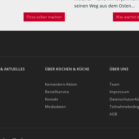
seinen Weg aus dem Osten...
Pizza selber machen
Was wächst de
 & AKTUELLES
ÜBER KOCHEN & KÜCHE
ÜBER UNS
Kennenlern-Aktion
Team
Bestellservice
Impressum
Kontakt
Datenschutzerkl
Mediadaten
Teilnahmebedin
AGB