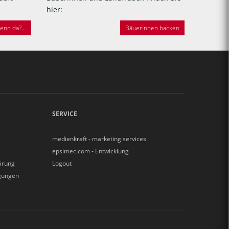
hier:
nn da?...
Bäuerinnen backen
SERVICE
medienkraft - marketing services
epsimec.com - Entwicklung
ärung
Logout
gungen