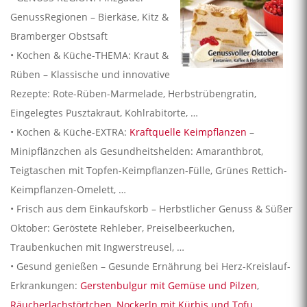
GenussRegionen – Bierkäse, Kitz &
Bramberger Obstsaft
• Kochen & Küche-THEMA: Kraut &
Rüben – Klassische und innovative
Rezepte: Rote-Rüben-Marmelade, Herbstrübengratin,
Eingelegtes Pusztakraut, Kohlrabitorte, …
• Kochen & Küche-EXTRA:
Kraftquelle Keimpflanzen
–
Minipflänzchen als Gesundheitshelden: Amaranthbrot,
Teigtaschen mit Topfen-Keimpflanzen-Fülle, Grünes Rettich-
Keimpflanzen-Omelett, …
• Frisch aus dem Einkaufskorb – Herbstlicher Genuss & Süßer
Oktober: Geröstete Rehleber, Preiselbeerkuchen,
Traubenkuchen mit Ingwerstreusel, …
• Gesund genießen – Gesunde Ernährung bei Herz-Kreislauf-
Erkrankungen:
Gerstenbulgur mit Gemüse und Pilzen
,
Räucherlachstörtchen
,
Nockerln mit Kürbis und Tofu
,