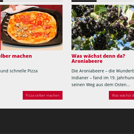
selber machen
Was wächst denn da?
Aroniabeere
 und schnelle Pizza
Die Aroniabeere – die Wunder
Indianer – fand im 19. Jahrhun
seinen Weg aus dem Osten...
Pizza selber machen
Was wächst de