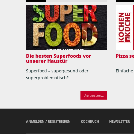
Die besten Superfoods vor
Pizza 
unserer Haustür
Superfood – supergesund oder
Einfache
superproblematisch?
Die besten...
ANMELDEN / REGISTRIEREN
KOCHBUCH
NEWSLETTER