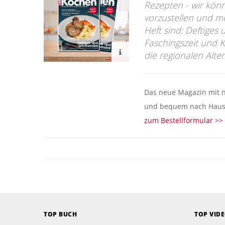
Rezepten - wir kön
vorzustellen und m
Heft sind: Deftiges
Faschingszeit und K
die regionalen Alt
Das neue Magazin mit nä
und bequem nach Hause
zum Bestellformular >>
TOP BUCH
TOP VID