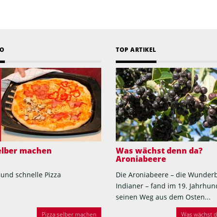
EO
TOP ARTIKEL
selber machen
Was wächst denn da?
Aroniabeere
 und schnelle Pizza
Die Aroniabeere – die Wunder
Indianer – fand im 19. Jahrhun
seinen Weg aus dem Osten...
Pizza selber machen
Was wächst de