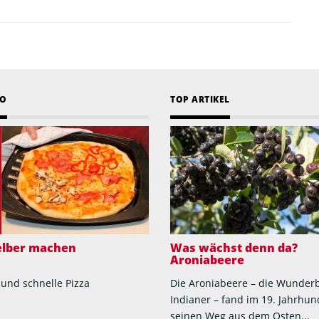
EO
TOP ARTIKEL
selber machen
Was wächst denn da?
Aroniabeere
 und schnelle Pizza
Die Aroniabeere – die Wunder
Indianer – fand im 19. Jahrhun
seinen Weg aus dem Osten...