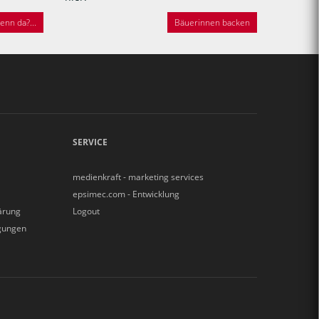
nn da?...
Bäuerinnen backen
SERVICE
medienkraft - marketing services
epsimec.com - Entwicklung
ärung
Logout
gungen