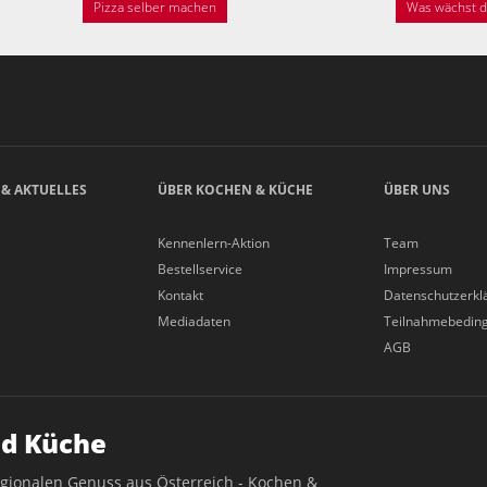
Pizza selber machen
Was wächst de
 & AKTUELLES
ÜBER KOCHEN & KÜCHE
ÜBER UNS
Kennenlern-Aktion
Team
Bestellservice
Impressum
Kontakt
Datenschutzerkl
Mediadaten
Teilnahmebedin
AGB
d Küche
egionalen Genuss aus Österreich - Kochen &