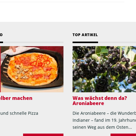
EO
TOP ARTIKEL
selber machen
Was wächst denn da?
Aroniabeere
 und schnelle Pizza
Die Aroniabeere – die Wunder
Indianer – fand im 19. Jahrhun
seinen Weg aus dem Osten...