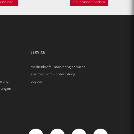
nn da?...
Bäuerinnen backen
SERVICE
medienkraft - marketing services
epsimec.com - Entwicklung
ärung
Logout
gungen