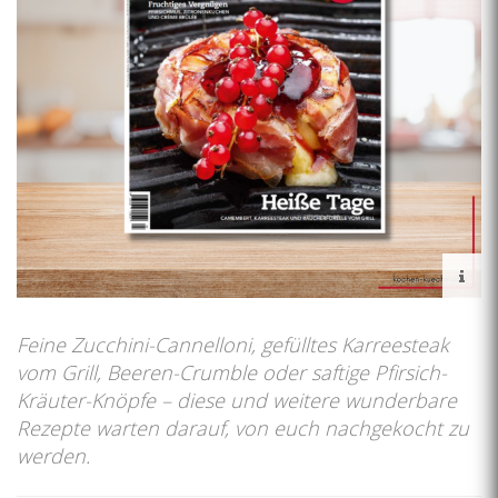
Feine Zucchini-Cannelloni, gefülltes Karreesteak
vom Grill, Beeren-Crumble oder saftige Pfirsich-
Kräuter-Knöpfe – diese und weitere wunderbare
Rezepte warten darauf, von euch nachgekocht zu
werden.